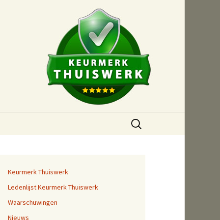
Zoeken
naar:
Keurmerk Thuiswerk
Ledenlijst Keurmerk Thuiswerk
Waarschuwingen
Nieuws