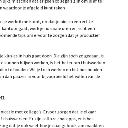
 lijkt misschien dat er geen collega’s zijn om je af te
en waardoor je afgeleid kunt raken.
r in je werkritme komt, omdat je niet in een echte
r kantoor gaat, werk je normale uren en richt een
rkomende tips om ervoor te zorgen dat je productief
 je klusjes in huis gaat doen. Die zijn toch zo gedaan, is
te kunnen blijven werken, is het beter om thuiswerken
en te houden. Wil je toch werken en het huishouden
an dan pauzes in voor bijvoorbeeld het vullen van de
en
nicatie met collega’s. Ervoor zorgen dat je elkaar
ef thuiswerken. Er zijn talloze chatapps, er is het
 zorg dat je ook weet hoe je daar gebruik van maakt en